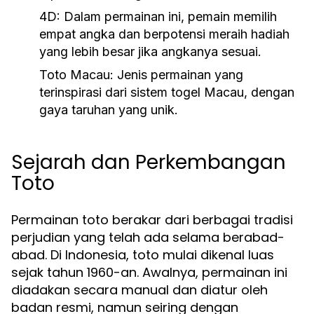
4D:
Dalam permainan ini, pemain memilih
empat angka dan berpotensi meraih hadiah
yang lebih besar jika angkanya sesuai.
Toto Macau:
Jenis permainan yang
terinspirasi dari sistem togel Macau, dengan
gaya taruhan yang unik.
Sejarah dan Perkembangan
Toto
Permainan toto berakar dari berbagai tradisi
perjudian yang telah ada selama berabad-
abad. Di Indonesia, toto mulai dikenal luas
sejak tahun 1960-an. Awalnya, permainan ini
diadakan secara manual dan diatur oleh
badan resmi, namun seiring dengan