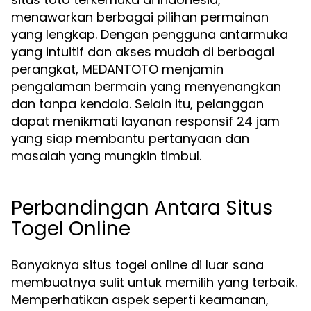
menawarkan berbagai pilihan permainan
yang lengkap. Dengan pengguna antarmuka
yang intuitif dan akses mudah di berbagai
perangkat, MEDANTOTO menjamin
pengalaman bermain yang menyenangkan
dan tanpa kendala. Selain itu, pelanggan
dapat menikmati layanan responsif 24 jam
yang siap membantu pertanyaan dan
masalah yang mungkin timbul.
Perbandingan Antara Situs
Togel Online
Banyaknya situs togel online di luar sana
membuatnya sulit untuk memilih yang terbaik.
Memperhatikan aspek seperti keamanan,