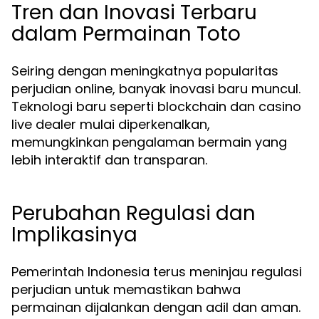
Tren dan Inovasi Terbaru
dalam Permainan Toto
Seiring dengan meningkatnya popularitas
perjudian online, banyak inovasi baru muncul.
Teknologi baru seperti blockchain dan casino
live dealer mulai diperkenalkan,
memungkinkan pengalaman bermain yang
lebih interaktif dan transparan.
Perubahan Regulasi dan
Implikasinya
Pemerintah Indonesia terus meninjau regulasi
perjudian untuk memastikan bahwa
permainan dijalankan dengan adil dan aman.