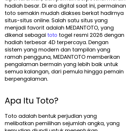
hadiah besar. Di era digital saat ini, permainan
toto semakin mudah diakses berkat hadirnya
situs-situs online. Salah satu situs yang
menjadi favorit adalah MEDANTOTO, yang
dikenal sebagai
togel resmi 2026 dengan
toto
hadiah terbesar 4D terpercaya. Dengan
sistem yang modern dan tampilan yang
ramah pengguna, MEDANTOTO memberikan
pengalaman bermain yang lebih baik untuk
semua kalangan, dari pemula hingga pemain
berpengalaman.
Apa Itu Toto?
Toto adalah bentuk perjudian yang
melibatkan pemilihan sejumlah angka, yang
kemudian diundi untuk menentukan