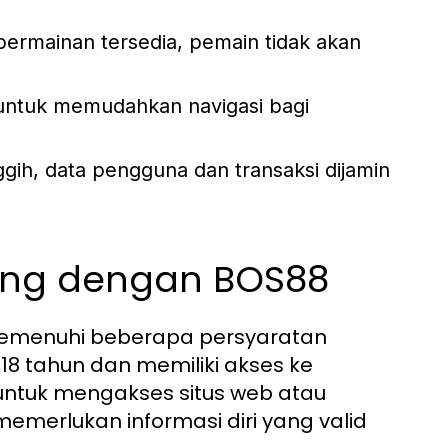
rmainan tersedia, pemain tidak akan
 untuk memudahkan navigasi bagi
gih, data pengguna dan transaksi dijamin
ung dengan BOS88
 memenuhi beberapa persyaratan
18 tahun dan memiliki akses ke
untuk mengakses situs web atau
 memerlukan informasi diri yang valid