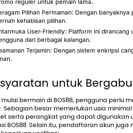
romo reguler untuk pemain lama.
eragam Pilihan Permainan:
Dengan banyaknya pe
ernah kehabisan pilihan.
ntarmuka User-Friendly:
Platform ini dirancang
engguna dari berbagai kalangan.
eamanan Terjamin:
Dengan sistem enkripsi cang
man.
rsyaratan untuk Bergab
 mulai bermain di BOS88, pengguna perlu
. Sebagian besar memerlukan usia minimal 
net serta perangkat yang dapat digunakan 
asi BOS88. Selain itu, pendaftaran akun juga