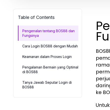
Table of Contents
Pe
Fu
Pengenalan tentang BOS88 dan
Fungsinya
Cara Login BOS88 dengan Mudah
BOS88
Keamanan dalam Proses Login
pemai
rama
Pengalaman Bermain yang Optimal
perma
di BOS88
perju
Tanya Jawab Seputar Login di
darin
BOS88
ke BO
Untuk