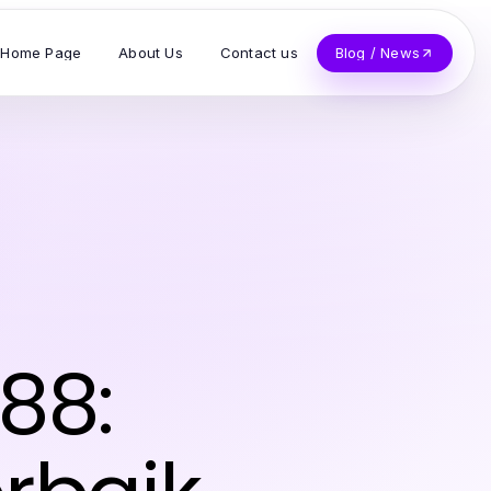
Home Page
About Us
Contact us
Blog / News
88: