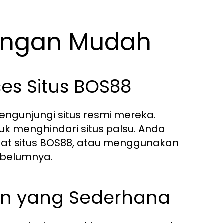
engan Mudah
es Situs BOS88
ngunjungi situs resmi mereka.
k menghindari situs palsu. Anda
t situs BOS88, atau menggunakan
ebelumnya.
in yang Sederhana