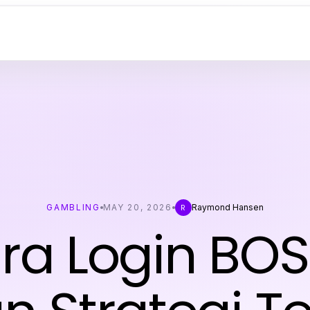
GAMBLING
MAY 20, 2026
Raymond Hansen
R
ra Login BOS