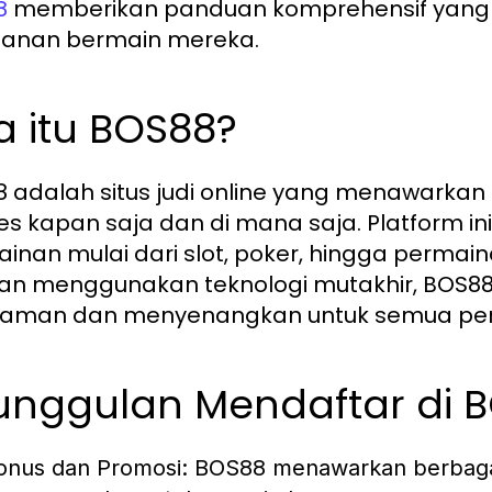
memberikan panduan komprehensif yan
8
lanan bermain mereka.
a itu BOS88?
 adalah situs judi online yang menawarka
es kapan saja dan di mana saja. Platform i
inan mulai dari slot, poker, hingga perma
an menggunakan teknologi mutakhir, BOS
 aman dan menyenangkan untuk semua pe
unggulan Mendaftar di 
onus dan Promosi:
BOS88 menawarkan berbagai