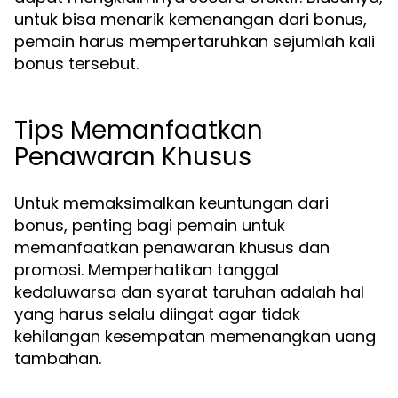
untuk bisa menarik kemenangan dari bonus,
pemain harus mempertaruhkan sejumlah kali
bonus tersebut.
Tips Memanfaatkan
Penawaran Khusus
Untuk memaksimalkan keuntungan dari
bonus, penting bagi pemain untuk
memanfaatkan penawaran khusus dan
promosi. Memperhatikan tanggal
kedaluwarsa dan syarat taruhan adalah hal
yang harus selalu diingat agar tidak
kehilangan kesempatan memenangkan uang
tambahan.