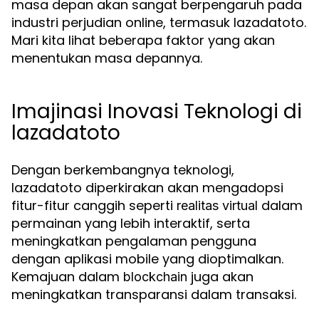
masa depan akan sangat berpengaruh pada
industri perjudian online, termasuk lazadatoto.
Mari kita lihat beberapa faktor yang akan
menentukan masa depannya.
Imajinasi Inovasi Teknologi di
lazadatoto
Dengan berkembangnya teknologi,
lazadatoto diperkirakan akan mengadopsi
fitur-fitur canggih seperti
dalam
realitas virtual
permainan yang lebih interaktif, serta
meningkatkan pengalaman pengguna
dengan aplikasi mobile yang dioptimalkan.
Kemajuan dalam
juga akan
blockchain
meningkatkan transparansi dalam transaksi.