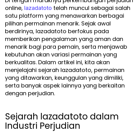
Di tengah maraknya perkembangan perjudian
online,
telah muncul sebagai salah
lazadatoto
satu platform yang menawarkan berbagai
pilihan permainan menarik. Sejak awal
berdirinya, lazadatoto berfokus pada
memberikan pengalaman yang aman dan
menarik bagi para pemain, serta menjawab
kebutuhan akan variasi permainan yang
berkualitas. Dalam artikel ini, kita akan
menjelajahi sejarah lazadatoto, permainan
yang ditawarkan, keunggulan yang dimiliki,
serta banyak aspek lainnya yang berkaitan
dengan perjudian.
Sejarah lazadatoto dalam
Industri Perjudian