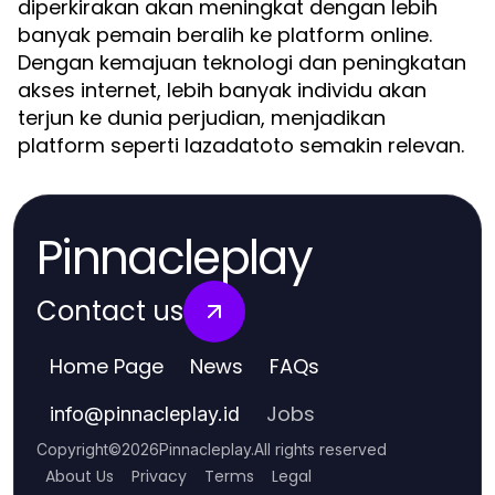
diperkirakan akan meningkat dengan lebih
banyak pemain beralih ke platform online.
Dengan kemajuan teknologi dan peningkatan
akses internet, lebih banyak individu akan
terjun ke dunia perjudian, menjadikan
platform seperti lazadatoto semakin relevan.
Pinnacleplay
Contact us
Home Page
News
FAQs
Jobs
info
@
pinnacleplay.id
Copyright
©
2026
Pinnacleplay
.
All rights reserved
About Us
Privacy
Terms
Legal