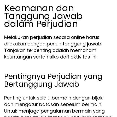
Keamanan dan
Tanggung Jawab
dalam Perjudian
Melakukan perjudian secara online harus
dilakukan dengan penuh tanggung jawab.
Tanjakan terpenting adalah memahami
keuntungan serta risiko dari aktivitas ini.
Pentingnya Perjudian yang
Bertanggung Jawab
Penting untuk selalu bermain dengan bijak
dan mengatur batasan sebelum bermain.
Untuk menjaga pengalaman bermain yang