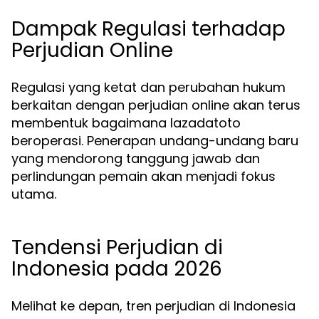
Dampak Regulasi terhadap
Perjudian Online
Regulasi yang ketat dan perubahan hukum
berkaitan dengan perjudian online akan terus
membentuk bagaimana lazadatoto
beroperasi. Penerapan undang-undang baru
yang mendorong tanggung jawab dan
perlindungan pemain akan menjadi fokus
utama.
Tendensi Perjudian di
Indonesia pada 2026
Melihat ke depan, tren perjudian di Indonesia