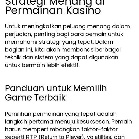
Strategi Menang di
Permainan Kasino
Untuk meningkatkan peluang menang dalam
perjudian, penting bagi para pemain untuk
memahami strategi yang tepat. Dalam
bagian ini, kita akan membahas berbagai
teknik dan sistem yang dapat digunakan
untuk bermain lebih efektif.
Panduan untuk Memilih
Game Terbaik
Pemilihan permainan yang tepat adalah
langkah pertama menuju kesuksesan. Pemain
harus mempertimbangkan faktor-faktor
seperti
,
, dan
RTP (Return to Player)
volatilitas