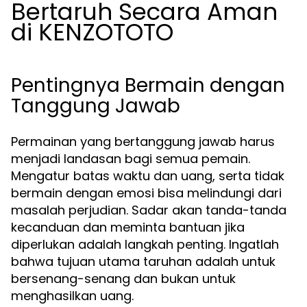
Bertaruh Secara Aman
di KENZOTOTO
Pentingnya Bermain dengan
Tanggung Jawab
Permainan yang bertanggung jawab harus
menjadi landasan bagi semua pemain.
Mengatur batas waktu dan uang, serta tidak
bermain dengan emosi bisa melindungi dari
masalah perjudian. Sadar akan tanda-tanda
kecanduan dan meminta bantuan jika
diperlukan adalah langkah penting. Ingatlah
bahwa tujuan utama taruhan adalah untuk
bersenang-senang dan bukan untuk
menghasilkan uang.