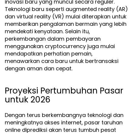
inovasi baru yang muncul secara reguler.
Teknologi baru seperti augmented reality (AR)
dan virtual reality (VR) mulai diterapkan untuk
memberikan pengalaman bermain yang lebih
mendekati kenyataan. Selain itu,
perkembangan dalam pembayaran
menggunakan cryptocurrency juga mulai
mendapatkan perhatian pemain,
menawarkan cara baru untuk bertransaksi
dengan aman dan cepat.
Proyeksi Pertumbuhan Pasar
untuk 2026
Dengan terus berkembangnya teknologi dan
meningkatnya akses internet, pasar taruhan
online diprediksi akan terus tumbuh pesat