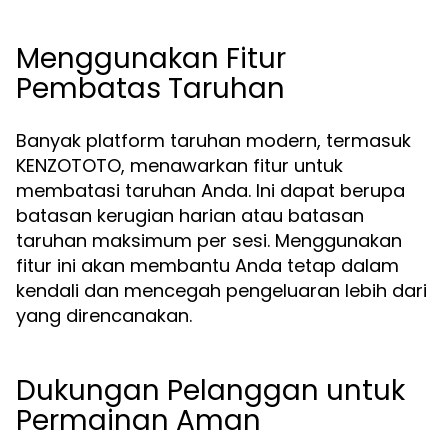
Menggunakan Fitur
Pembatas Taruhan
Banyak platform taruhan modern, termasuk
KENZOTOTO, menawarkan fitur untuk
membatasi taruhan Anda. Ini dapat berupa
batasan kerugian harian atau batasan
taruhan maksimum per sesi. Menggunakan
fitur ini akan membantu Anda tetap dalam
kendali dan mencegah pengeluaran lebih dari
yang direncanakan.
Dukungan Pelanggan untuk
Permainan Aman