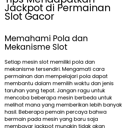
Jackpot di Permainan
Slot Gacor
Memahami Pola dan
Mekanisme Slot
Setiap mesin slot memiliki pola dan
mekanisme tersendiri. Mengamati cara
permainan dan mempelajari pola dapat
membantu dalam memilih waktu dan jenis
taruhan yang tepat. Jangan ragu untuk
mencoba beberapa mesin berbeda untuk
melihat mana yang memberikan lebih banyak
hasil. Beberapa pemain percaya bahwa
bermain pada mesin yang baru saja
membayar jackpot mungkin tidak akan