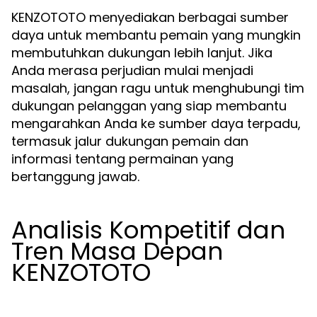
KENZOTOTO menyediakan berbagai sumber
daya untuk membantu pemain yang mungkin
membutuhkan dukungan lebih lanjut. Jika
Anda merasa perjudian mulai menjadi
masalah, jangan ragu untuk menghubungi tim
dukungan pelanggan yang siap membantu
mengarahkan Anda ke sumber daya terpadu,
termasuk jalur dukungan pemain dan
informasi tentang permainan yang
bertanggung jawab.
Analisis Kompetitif dan
Tren Masa Depan
KENZOTOTO