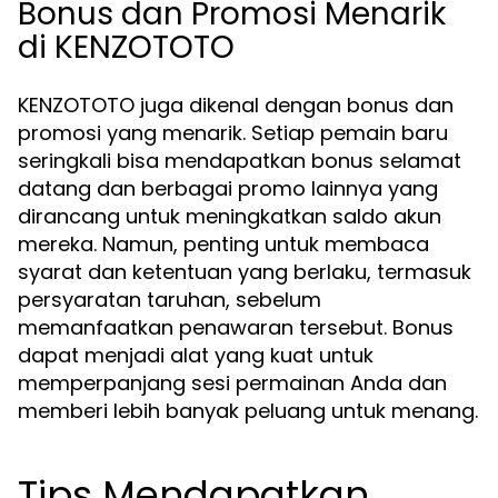
Bonus dan Promosi Menarik
di KENZOTOTO
KENZOTOTO juga dikenal dengan bonus dan
promosi yang menarik. Setiap pemain baru
seringkali bisa mendapatkan bonus selamat
datang dan berbagai promo lainnya yang
dirancang untuk meningkatkan saldo akun
mereka. Namun, penting untuk membaca
syarat dan ketentuan yang berlaku, termasuk
persyaratan taruhan, sebelum
memanfaatkan penawaran tersebut. Bonus
dapat menjadi alat yang kuat untuk
memperpanjang sesi permainan Anda dan
memberi lebih banyak peluang untuk menang.
Tips Mendapatkan