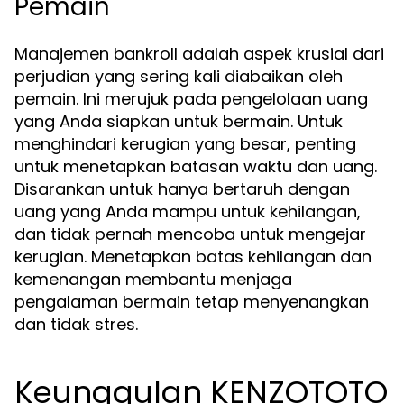
Pemain
Manajemen bankroll adalah aspek krusial dari
perjudian yang sering kali diabaikan oleh
pemain. Ini merujuk pada pengelolaan uang
yang Anda siapkan untuk bermain. Untuk
menghindari kerugian yang besar, penting
untuk menetapkan batasan waktu dan uang.
Disarankan untuk hanya bertaruh dengan
uang yang Anda mampu untuk kehilangan,
dan tidak pernah mencoba untuk mengejar
kerugian. Menetapkan batas kehilangan dan
kemenangan membantu menjaga
pengalaman bermain tetap menyenangkan
dan tidak stres.
Keunggulan KENZOTOTO