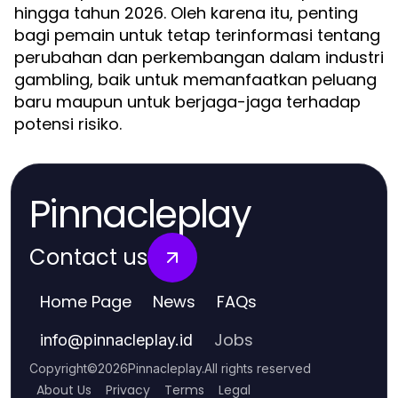
hingga tahun 2026. Oleh karena itu, penting
bagi pemain untuk tetap terinformasi tentang
perubahan dan perkembangan dalam industri
gambling, baik untuk memanfaatkan peluang
baru maupun untuk berjaga-jaga terhadap
potensi risiko.
Pinnacleplay
Contact us
Home Page
News
FAQs
Jobs
info
@
pinnacleplay.id
Copyright
©
2026
Pinnacleplay
.
All rights reserved
About Us
Privacy
Terms
Legal