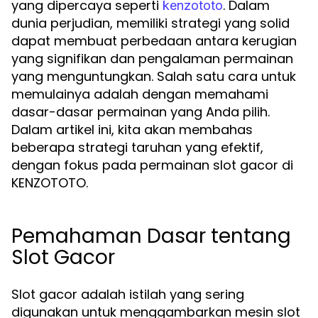
yang dipercaya seperti
. Dalam
kenzototo
dunia perjudian, memiliki strategi yang solid
dapat membuat perbedaan antara kerugian
yang signifikan dan pengalaman permainan
yang menguntungkan. Salah satu cara untuk
memulainya adalah dengan memahami
dasar-dasar permainan yang Anda pilih.
Dalam artikel ini, kita akan membahas
beberapa strategi taruhan yang efektif,
dengan fokus pada permainan slot gacor di
KENZOTOTO.
Pemahaman Dasar tentang
Slot Gacor
Slot gacor adalah istilah yang sering
digunakan untuk menggambarkan mesin slot