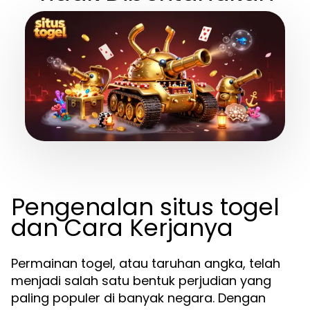
Pengenalan situs togel
dan Cara Kerjanya
Permainan togel, atau taruhan angka, telah
menjadi salah satu bentuk perjudian yang
paling populer di banyak negara. Dengan