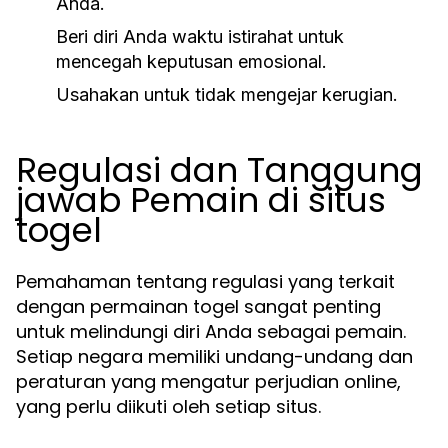
Anda.
Beri diri Anda waktu istirahat untuk
mencegah keputusan emosional.
Usahakan untuk tidak mengejar kerugian.
Regulasi dan Tanggung
jawab Pemain di situs
togel
Pemahaman tentang regulasi yang terkait
dengan permainan togel sangat penting
untuk melindungi diri Anda sebagai pemain.
Setiap negara memiliki undang-undang dan
peraturan yang mengatur perjudian online,
yang perlu diikuti oleh setiap situs.