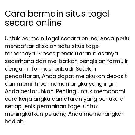
Cara bermain situs togel
secara online
Untuk bermain togel secara online, Anda perlu
mendaftar di salah satu situs togel
terpercaya. Proses pendaftaran biasanya
sederhana dan melibatkan pengisian formulir
dengan informasi pribadi. Setelah
pendaftaran, Anda dapat melakukan deposit
dan memilih permainan angka yang ingin
Anda pertaruhkan. Penting untuk memahami
cara kerja angka dan aturan yang berlaku di
setiap jenis permainan togel untuk
meningkatkan peluang Anda memenangkan
hadiah.