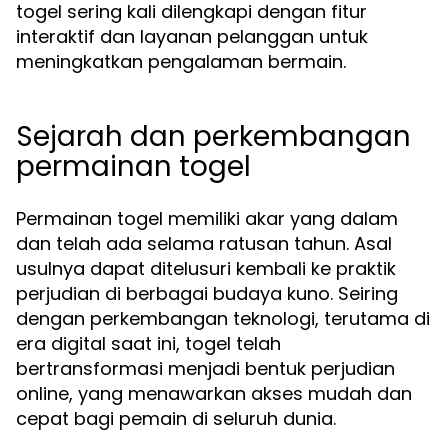
togel sering kali dilengkapi dengan fitur
interaktif dan layanan pelanggan untuk
meningkatkan pengalaman bermain.
Sejarah dan perkembangan
permainan togel
Permainan togel memiliki akar yang dalam
dan telah ada selama ratusan tahun. Asal
usulnya dapat ditelusuri kembali ke praktik
perjudian di berbagai budaya kuno. Seiring
dengan perkembangan teknologi, terutama di
era digital saat ini, togel telah
bertransformasi menjadi bentuk perjudian
online, yang menawarkan akses mudah dan
cepat bagi pemain di seluruh dunia.