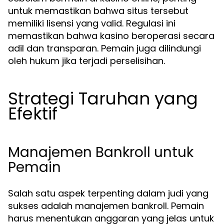
untuk memastikan bahwa situs tersebut
memiliki lisensi yang valid. Regulasi ini
memastikan bahwa kasino beroperasi secara
adil dan transparan. Pemain juga dilindungi
oleh hukum jika terjadi perselisihan.
Strategi Taruhan yang
Efektif
Manajemen Bankroll untuk
Pemain
Salah satu aspek terpenting dalam judi yang
sukses adalah manajemen bankroll. Pemain
harus menentukan anggaran yang jelas untuk