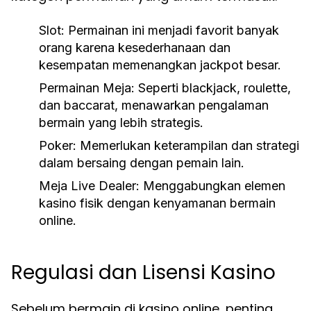
Slot:
Permainan ini menjadi favorit banyak
orang karena kesederhanaan dan
kesempatan memenangkan jackpot besar.
Permainan Meja:
Seperti blackjack, roulette,
dan baccarat, menawarkan pengalaman
bermain yang lebih strategis.
Poker:
Memerlukan keterampilan dan strategi
dalam bersaing dengan pemain lain.
Meja Live Dealer:
Menggabungkan elemen
kasino fisik dengan kenyamanan bermain
online.
Regulasi dan Lisensi Kasino
Sebelum bermain di kasino online, penting