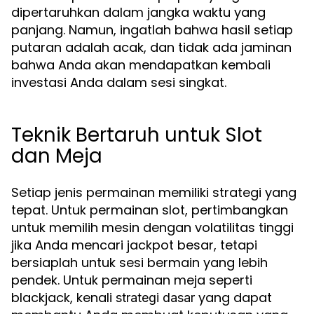
dipertaruhkan dalam jangka waktu yang
panjang. Namun, ingatlah bahwa hasil setiap
putaran adalah acak, dan tidak ada jaminan
bahwa Anda akan mendapatkan kembali
investasi Anda dalam sesi singkat.
Teknik Bertaruh untuk Slot
dan Meja
Setiap jenis permainan memiliki strategi yang
tepat. Untuk permainan slot, pertimbangkan
untuk memilih mesin dengan volatilitas tinggi
jika Anda mencari jackpot besar, tetapi
bersiaplah untuk sesi bermain yang lebih
pendek. Untuk permainan meja seperti
blackjack, kenali
yang dapat
strategi dasar