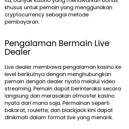
itu, banyak kasino yang menawarkan bonus
khusus untuk pemain yang menggunakan
cryptocurrency sebagai metode
pembayaran.
Pengalaman Bermain Live
Dealer
Live dealer membawa pengalaman kasino ke
level berikutnya dengan menghubungkan
pemain dengan dealer nyata melalui video
streaming. Pemain dapat berinteraksi secara
langsung dan merasakan atmosfer kasino
nyata dari mana saja. Permainan seperti
bakarat, roulette, dan blackjack kini dapat
dinikmati dalam format live yang menarik.