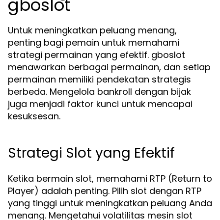
gboslot
Untuk meningkatkan peluang menang,
penting bagi pemain untuk memahami
strategi permainan yang efektif. gboslot
menawarkan berbagai permainan, dan setiap
permainan memiliki pendekatan strategis
berbeda. Mengelola bankroll dengan bijak
juga menjadi faktor kunci untuk mencapai
kesuksesan.
Strategi Slot yang Efektif
Ketika bermain slot, memahami RTP (Return to
Player) adalah penting. Pilih slot dengan RTP
yang tinggi untuk meningkatkan peluang Anda
menang. Mengetahui volatilitas mesin slot