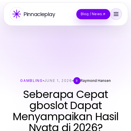
Pinnacleplay
Blog / News
GAMBLING
JUNE 1, 2026
Raymond Hansen
R
Seberapa Cepat
gboslot Dapat
Menyampaikan Hasil
Nyata di 2026?