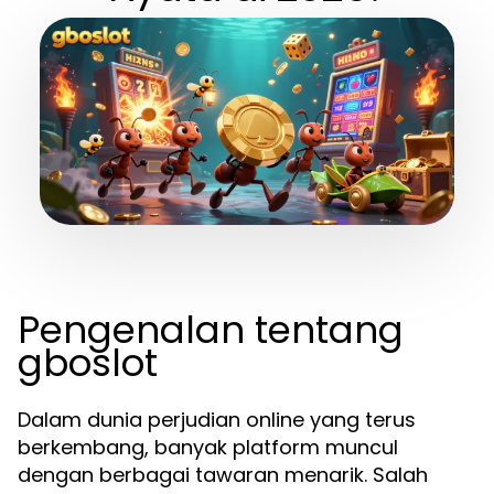
Pengenalan tentang
gboslot
Dalam dunia perjudian online yang terus
berkembang, banyak platform muncul
dengan berbagai tawaran menarik. Salah