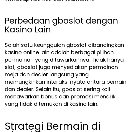
Perbedaan gboslot dengan
Kasino Lain
Salah satu keunggulan gboslot dibandingkan
kasino online lain adalah berbagai pilihan
permainan yang ditawarkannya. Tidak hanya
slot, gboslot juga menyediakan permainan
meja dan dealer langsung yang
memungkinkan interaksi nyata antara pemain
dan dealer. Selain itu, gboslot sering kali
menawarkan bonus dan promosi menarik
yang tidak ditemukan di kasino lain.
Strategi Bermain di